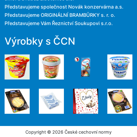
Představujeme společnost Novák konzervárna a.s.
Představujeme ORIGINÁLNÍ BRAMBŮRKY s. r. o.
Představujeme Vám Řeznictví Soukupovi s.r.o.
Výrobky s ČCN
Copyright © 2026 České cechovní normy