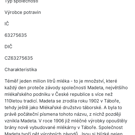
Typ společnosti
Výrobce potravin
IČ
63275635
DIČ
CZ63275635
Charakteristika
Téměř jeden milion litrů mléka - to je množství, které
každý den proteče závody společnosti Madeta, největšího
mlékařského podniku v České republice s více než
110letou tradicí. Madeta se zrodila roku 1902 v Táboře,
tehdy ještě jako Mlékařské družstvo táborské. A byla to
právě počáteční písmena tohoto názvu, z nichž později
vznikla Madeta. V roce 1906 již mléčné výrobky opouštěly
brány nově vybudované mlékárny v Táboře. Společnost
Madeta tvoří pět výrobních závodů. Jsou si blízké nejen