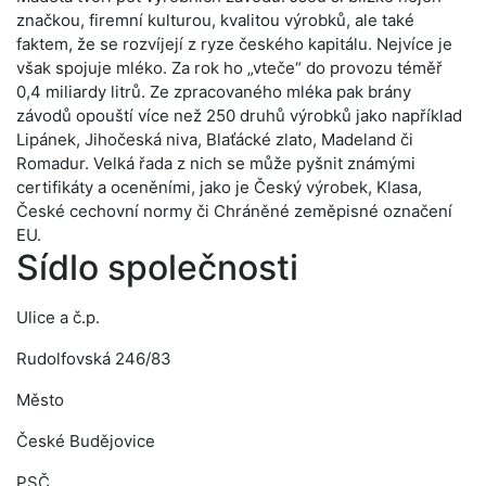
značkou, firemní kulturou, kvalitou výrobků, ale také
faktem, že se rozvíjejí z ryze českého kapitálu. Nejvíce je
však spojuje mléko. Za rok ho „vteče“ do provozu téměř
0,4 miliardy litrů. Ze zpracovaného mléka pak brány
závodů opouští více než 250 druhů výrobků jako například
Lipánek, Jihočeská niva, Blaťácké zlato, Madeland či
Romadur. Velká řada z nich se může pyšnit známými
certifikáty a oceněními, jako je Český výrobek, Klasa,
České cechovní normy či Chráněné zeměpisné označení
EU.
Sídlo společnosti
Ulice a č.p.
Rudolfovská 246/83
Město
České Budějovice
PSČ