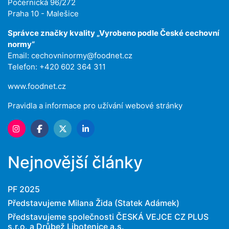
Počernická 96/272
Praha 10 - Malešice
Správce značky kvality „Vyrobeno podle České cechovní
normy“
Email:
cechovninormy@foodnet.cz
Telefon: +420 602 364 311
www.foodnet.cz
Pravidla a informace pro užívání webové stránky
Nejnovější články
PF 2025
Představujeme Milana Žida (Statek Adámek)
Představujeme společnosti ČESKÁ VEJCE CZ PLUS
s.r.o. a Drůbež Libotenice a.s.