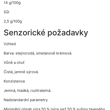
14 g/100g
Sůl
2,5 g/100g
Senzorické požadavky
Vzhled
Barva: stejnorodá, smetanově krémová.
Vůně a chuť
Čistá, jemně sýrová.
Konzistence
Jemná, hladká, roztíratelná.
Nadstandardní parametry
Minimální obsah sýra 50 % (více než 50 % sušiny taveného