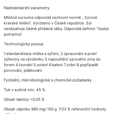
Nadstandardní parametry
Mléčná surovina odpovídá cechovní normě „ Syrové
kravské mléko“. Vyrobeno v České republice. Sýr
neobsahuje žádné přídatné látky. Odpovídá definici "česká
potravina".
Technologický postup
1.standardizace mléka a sýření, 2.zpracování a praní
sýřeniny na výrobníku 3.napouštění sýrového zrna do
forem 4.lisování 5.solení 6.balení 7.zrání 8.popřípadě
porcování, plátkování
Fyzikální, mikrobiologické a chemické požadavky
Tuk v sušině min. 45 %.
Obsah laktózy <0,05 %
Obsah vápníku 980 mg/ 100 g (122 % referenční hodnoty