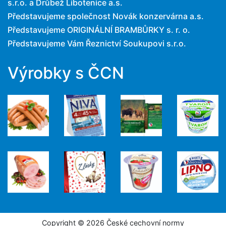
s.r.o. a Drůbež Libotenice a.s.
Představujeme společnost Novák konzervárna a.s.
Představujeme ORIGINÁLNÍ BRAMBŮRKY s. r. o.
Představujeme Vám Řeznictví Soukupovi s.r.o.
Výrobky s ČCN
Copyright © 2026 České cechovní normy