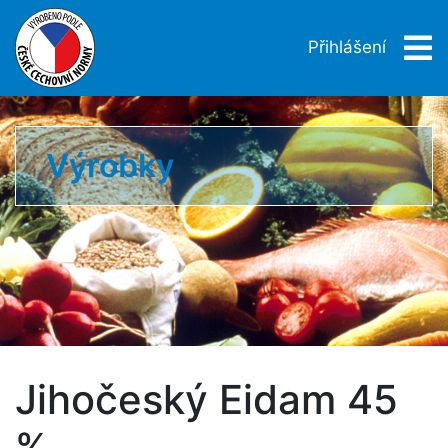
Přihlášení
Výrobky
Jihočeský Eidam 45
%