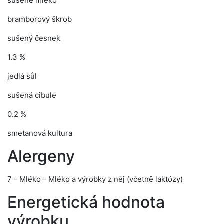
sušené mléko
bramborový škrob
sušený česnek
1.3 %
jedlá sůl
sušená cibule
0.2 %
smetanová kultura
Alergeny
7 - Mléko - Mléko a výrobky z něj (včetně laktózy)
Energetická hodnota
výrobku