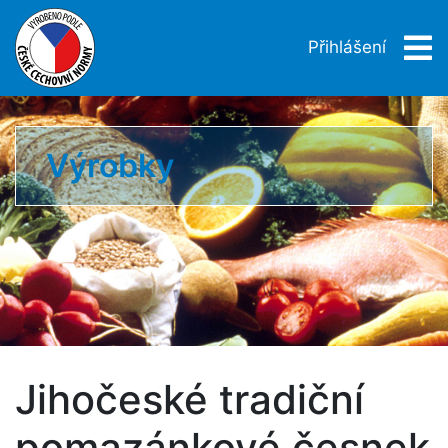
Přihlášení
Výrobky
Jihočeské tradiční
pomazánkové česnek