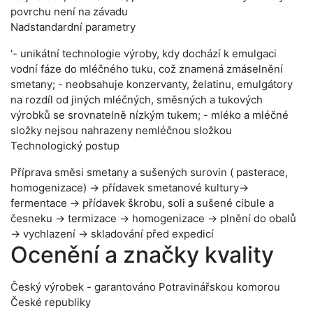
povrchu není na závadu
Nadstandardní parametry
'- unikátní technologie výroby, kdy dochází k emulgaci
vodní fáze do mléčného tuku, což znamená zmáselnění
smetany; - neobsahuje konzervanty, želatinu, emulgátory
na rozdíl od jiných mléčných, směsných a tukových
výrobků se srovnatelně nízkým tukem; - mléko a mléčné
složky nejsou nahrazeny nemléčnou složkou
Technologický postup
Příprava směsi smetany a sušených surovin ( pasterace,
homogenizace) → přídavek smetanové kultury→
fermentace → přídavek škrobu, soli a sušené cibule a
česneku → termizace → homogenizace → plnění do obalů
→ vychlazení → skladování před expedicí
Ocenění a značky kvality
Český výrobek - garantováno Potravinářskou komorou
České republiky