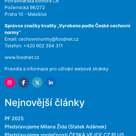
Potravinářská komora ČR
Počernická 96/272
Praha 10 - Malešice
Správce značky kvality „Vyrobeno podle České cechovní
normy“
Email:
cechovninormy@foodnet.cz
Telefon: +420 602 364 311
www.foodnet.cz
Pravidla a informace pro užívání webové stránky
Nejnovější články
PF 2025
Představujeme Milana Žida (Statek Adámek)
Představujeme společnosti ČESKÁ VEJCE CZ PLUS