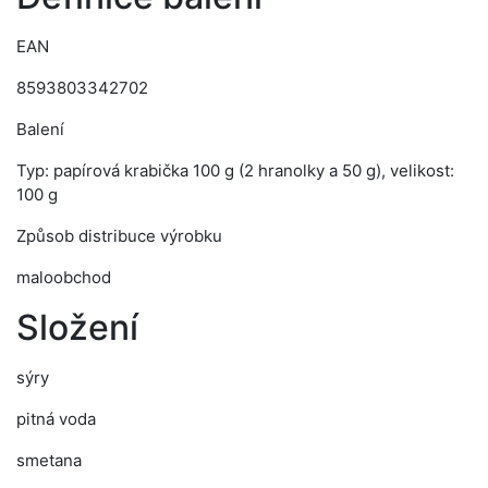
EAN
8593803342702
Balení
Typ: papírová krabička 100 g (2 hranolky a 50 g), velikost:
100 g
Způsob distribuce výrobku
maloobchod
Složení
sýry
pitná voda
smetana