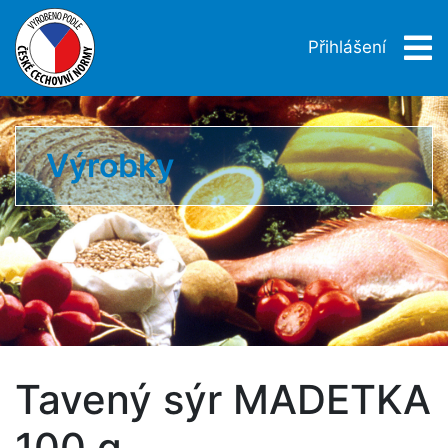
Přihlášení
Výrobky
Tavený sýr MADETKA
100 g