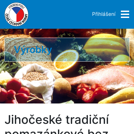
Přihlášení
Výrobky
Jihočeské tradiční
pomazánkové bez