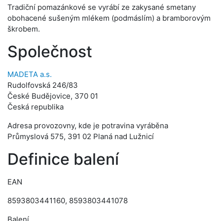
Tradiční pomazánkové se vyrábí ze zakysané smetany
obohacené sušeným mlékem (podmáslím) a bramborovým
škrobem.
Společnost
MADETA a.s.
Rudolfovská 246/83
České Budějovice, 370 01
Česká republika
Adresa provozovny, kde je potravina vyráběna
Průmyslová 575, 391 02 Planá nad Lužnicí
Definice balení
EAN
8593803441160, 8593803441078
Balení