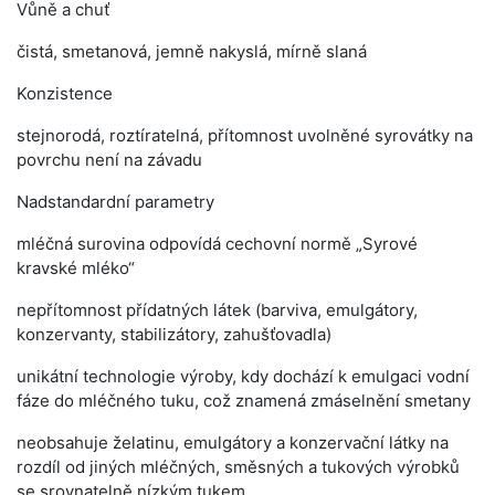
Vůně a chuť
čistá, smetanová, jemně nakyslá, mírně slaná
Konzistence
stejnorodá, roztíratelná, přítomnost uvolněné syrovátky na
povrchu není na závadu
Nadstandardní parametry
mléčná surovina odpovídá cechovní normě „Syrové
kravské mléko“
nepřítomnost přídatných látek (barviva, emulgátory,
konzervanty, stabilizátory, zahušťovadla)
unikátní technologie výroby, kdy dochází k emulgaci vodní
fáze do mléčného tuku, což znamená zmáselnění smetany
neobsahuje želatinu, emulgátory a konzervační látky na
rozdíl od jiných mléčných, směsných a tukových výrobků
se srovnatelně nízkým tukem