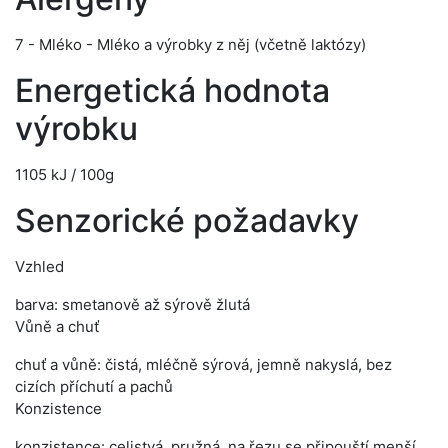
7 - Mléko - Mléko a výrobky z něj (včetně laktózy)
Energetická hodnota
výrobku
1105 kJ / 100g
Senzorické požadavky
Vzhled
barva: smetanově až sýrově žlutá
Vůně a chuť
chuť a vůně: čistá, mléčně sýrová, jemně nakyslá, bez
cizích příchutí a pachů
Konzistence
konzistence: celistvá, pružná, na řezu se připouští menší