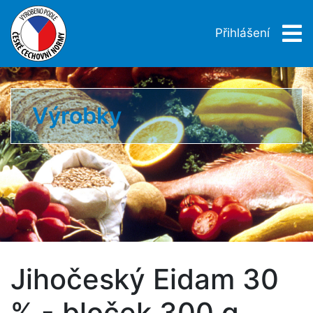
Přihlášení
Výrobky
Jihočeský Eidam 30
% - bloček 300 g