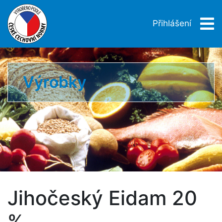
Přihlášení
Výrobky
Jihočeský Eidam 20
%