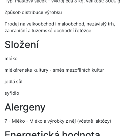
Typ: Plastový sáček - výkroj cca 3 kg, velikost: 3000 g
Způsob distribuce výrobku
Prodej na velkoobchod i maloobchod, nezávislý trh,
zahraniční a tuzemské obchodní řetězce.
Složení
mléko
mlékárenské kultury - směs mezofilních kultur
jedlá sůl
syřidlo
Alergeny
7 - Mléko - Mléko a výrobky z něj (včetně laktózy)
Energetická hodnota