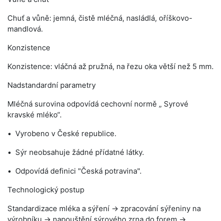
Chuť a vůně: jemná, čistě mléčná, nasládlá, oříškovo-
mandlová.
Konzistence
Konzistence: vláčná až pružná, na řezu oka větší než 5 mm.
Nadstandardní parametry
Mléčná surovina odpovídá cechovní normě „ Syrové
kravské mléko“.
Vyrobeno v České republice.
Sýr neobsahuje žádné přídatné látky.
Odpovídá definici "Česká potravina".
Technologický postup
Standardizace mléka a sýření → zpracování sýřeniny na
výrobníku → napouštění sýrového zrna do forem →