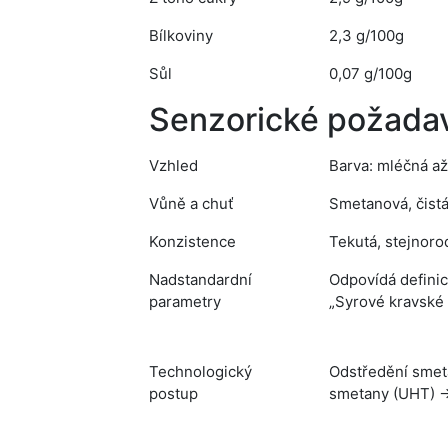
Bílkoviny
2,3 g/100g
Sůl
0,07 g/100g
Senzorické požada
Vzhled
Barva: mléčná a
Vůně a chuť
Smetanová, čistá,
Konzistence
Tekutá, stejnoro
Nadstandardní
Odpovídá definic
parametry
„Syrové kravské 
Technologický
Odstředění smeta
postup
smetany (UHT) → 