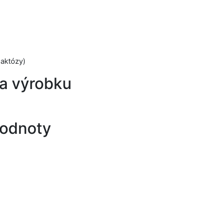
laktózy)
a výrobku
hodnoty