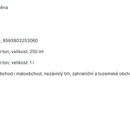
běna
, 8593803253060
rton, velikost: 250 ml
ton, velikost: 1 l
bchod i maloobchod, nezávislý trh, zahraniční a tuzemské obch