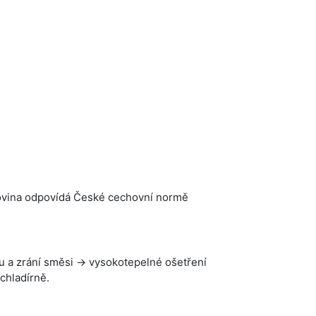
urovina odpovídá České cechovní normě
u a zrání směsi → vysokotepelné ošetření
chladírně.