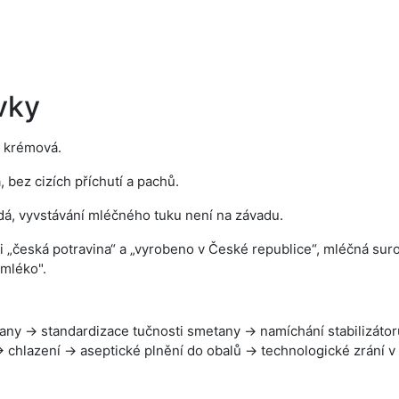
vky
ž krémová.
 bez cizích příchutí a pachů.
dá, vyvstávání mléčného tuku není na závadu.
i „česká potravina“ a „vyrobeno v České republice“, mléčná s
mléko".
ny → standardizace tučnosti smetany → namíchání stabilizátor
chlazení → aseptické plnění do obalů → technologické zrání v 