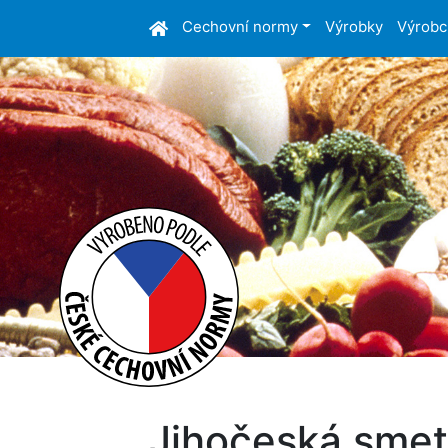
Cechovní normy
Výrobky
Výrobc
Jihočeská smet