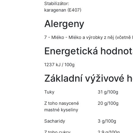
Stabilizátor:
karagenan (E407)
Alergeny
7 - Mléko - Mléko a výrobky z něj (včetně 
Energetická hodnot
1237 kJ / 100g
Základní výživové 
Tuky
31 g/100g
Z toho nasycené
20 g/100g
mastné kyseliny
Sacharidy
3 g/100g
Z toho cukry
2,9 g/100g