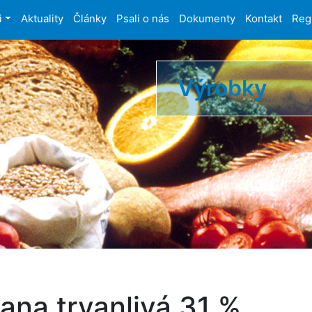
i
Aktuality
Články
Psali o nás
Dokumenty
Kontakt
Reg
Výrobky
ana trvanlivá 31 %