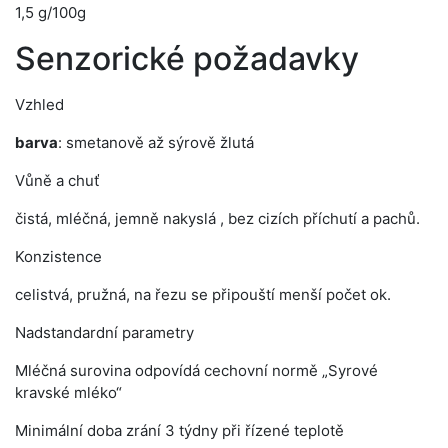
1,5 g/100g
Senzorické požadavky
Vzhled
barva
: smetanově až sýrově žlutá
Vůně a chuť
čistá, mléčná, jemně nakyslá , bez cizích příchutí a pachů.
Konzistence
celistvá, pružná, na řezu se připouští menší počet ok.
Nadstandardní parametry
Mléčná surovina odpovídá cechovní normě „Syrové
kravské mléko“
Minimální doba zrání 3 týdny při řízené teplotě