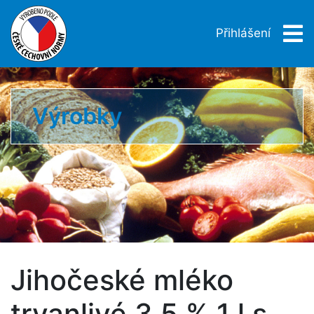
Přihlášení
Výrobky
Jihočeské mléko
trvanlivé 3,5 % 1 l s