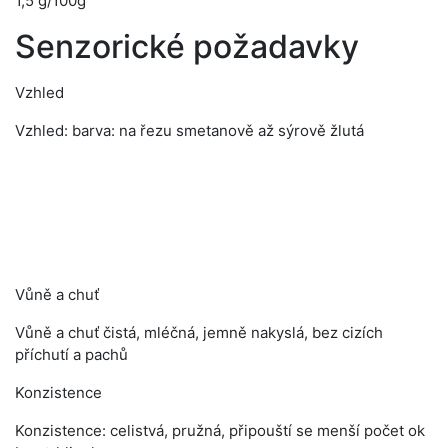
1,5 g/100g
Senzorické požadavky
Vzhled
Vzhled:
barva: na řezu smetanově až sýrově žlutá
Vůně a chuť
Vůně a chuť
čistá, mléčná, jemně nakyslá, bez cizích
příchutí a pachů
Konzistence
Konzistence:
celistvá, pružná, připouští se menší počet ok