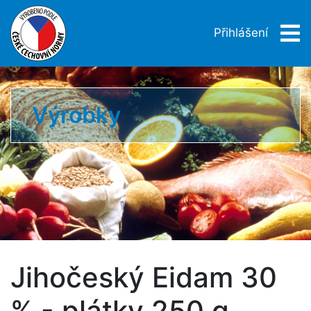
Přihlášení
Výrobky
Jihočeský Eidam 30
% - plátky 250 g