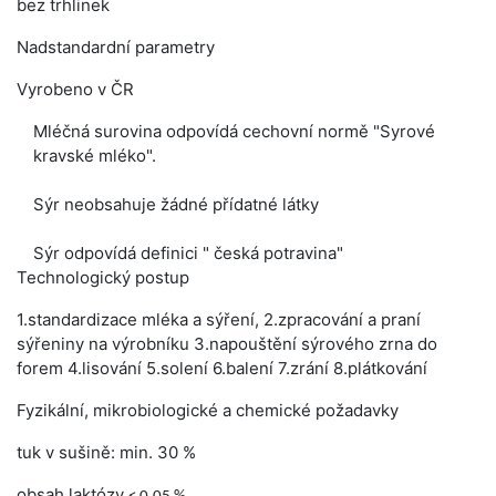
bez trhlinek
Nadstandardní parametry
Vyrobeno v ČR
Mléčná surovina odpovídá cechovní normě "Syrové
kravské mléko".
Sýr neobsahuje žádné přídatné látky
Sýr odpovídá definici " česká potravina"
Technologický postup
1.standardizace mléka a sýření, 2.zpracování a praní
sýřeniny na výrobníku 3.napouštění sýrového zrna do
forem 4.lisování 5.solení 6.balení 7.zrání 8.plátkování
Fyzikální, mikrobiologické a chemické požadavky
tuk v sušině: min. 30 %
obsah laktózy