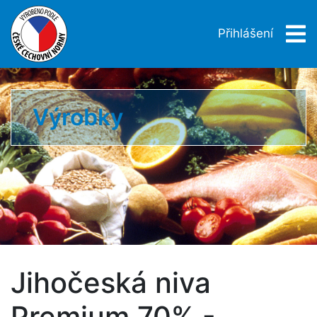
Přihlášení
Výrobky
Jihočeská niva
Premium 70% -