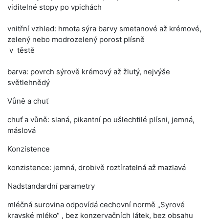
viditelné stopy po vpichách
vnitřní vzhled: hmota sýra barvy smetanové až krémové,
zelený nebo modrozelený porost plísně
v těstě
barva: povrch sýrově krémový až žlutý, nejvýše
světlehnědý
Vůně a chuť
chuť a vůně: slaná, pikantní po ušlechtilé plísni, jemná,
máslová
Konzistence
konzistence: jemná, drobivě roztíratelná až mazlavá
Nadstandardní parametry
mléčná surovina odpovídá cechovní normě „Syrové
kravské mléko“ , bez konzervačních látek, bez obsahu