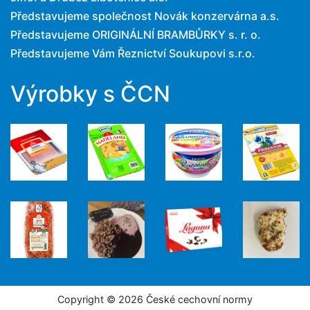
Představujeme společnost Novák konzervárna a.s.
Představujeme ORIGINÁLNÍ BRAMBŮRKY s. r. o.
Představujeme Vám Řeznictví Soukupovi s.r.o.
Výrobky s ČCN
Copyright © 2026 České cechovní normy