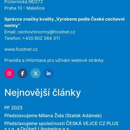
Počernická 96/272
Praha 10 - Malešice
Správce značky kvality „Vyrobeno podle České cechovní
normy“
Email:
cechovninormy@foodnet.cz
Telefon: +420 602 364 311
www.foodnet.cz
Pravidla a informace pro užívání webové stránky
Nejnovější články
PF 2025
Představujeme Milana Žida (Statek Adámek)
Představujeme společnosti ČESKÁ VEJCE CZ PLUS
s.r.o. a Drůbež Libotenice a.s.