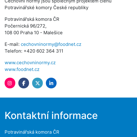
Cechovní normy jsou společným projektem členů
Potravinářské komory České republiky
Potravinářská komora ČR
Počernická 96/272,
108 00 Praha 10 - Malešice
E-mail:
cechovninormy@foodnet.cz
Telefon: +420 602 364 311
www.cechovninormy.cz
www.foodnet.cz
Kontaktní informace
Potravinářská komora ČR