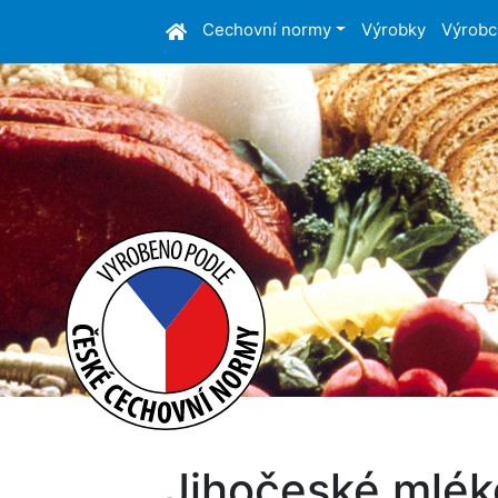
Cechovní normy
Výrobky
Výrobc
Jihočeské mléko