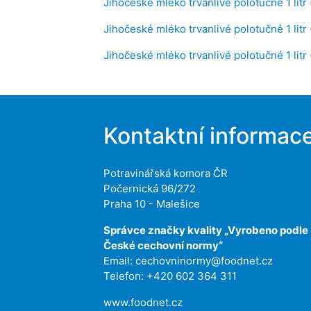
Jihočeské mléko trvanlivé polotučné 1 litr
Jihočeské mléko trvanlivé polotučné 1 litr
Jihočeské mléko trvanlivé polotučné 1 litr
Kontaktní informac
Potravinářská komora ČR
Počernická 96/272
Praha 10 - Malešice
Správce značky kvality „Vyrobeno podle
České cechovní normy“
Email:
cechovninormy@foodnet.cz
Telefon: +420 602 364 311
www.foodnet.cz