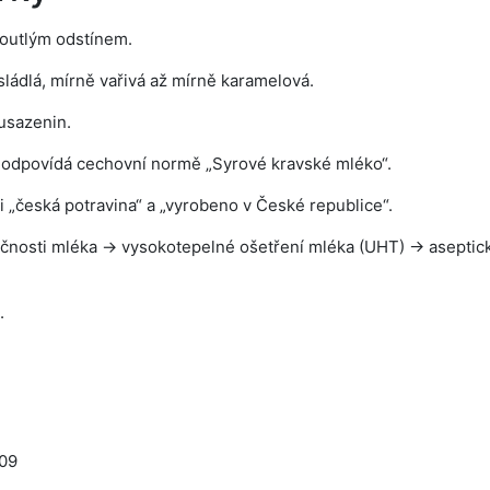
žloutlým odstínem.
sládlá, mírně vařivá až mírně karamelová.
usazenin.
 odpovídá cechovní normě „Syrové kravské mléko“.
i „česká potravina“ a „vyrobeno v České republice“.
čnosti mléka → vysokotepelné ošetření mléka (UHT) → aseptick
.
:09