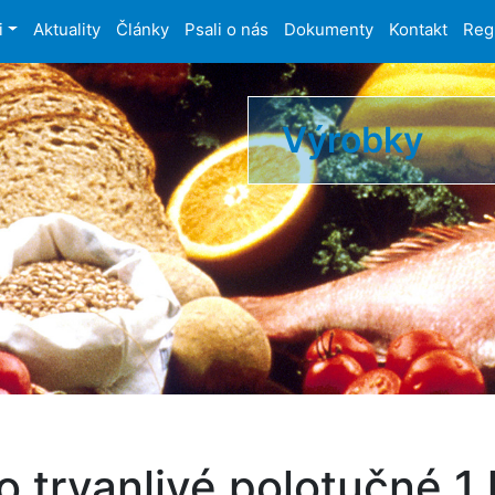
i
Aktuality
Články
Psali o nás
Dokumenty
Kontakt
Reg
Výrobky
 trvanlivé polotučné 1 l