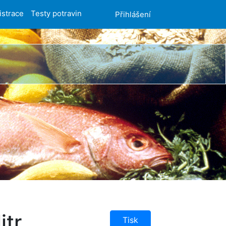
istrace
Testy potravin
Přihlášení
itr
Tisk