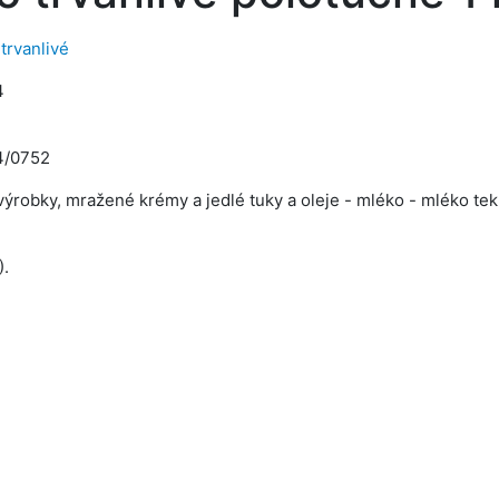
trvanlivé
4
4/0752
ýrobky, mražené krémy a jedlé tuky a oleje - mléko - mléko tek
).