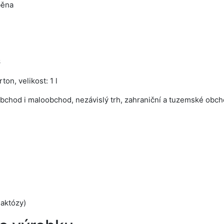
běna
6
ton, velikost: 1 l
bchod i maloobchod, nezávislý trh, zahraniční a tuzemské obch
laktózy)