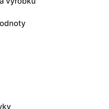
a výrobku
hodnoty
vky