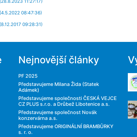
 (28.8.2023 11:27:17)
 (4.5.2022 08:47:36)
 (8.12.2017 09:28:31)
e
Nejnovější články
V
PF 2025
Představujeme Milana Žida (Statek
Adámek)
Představujeme společnosti ČESKÁ VEJCE
CZ PLUS s.r.o. a Drůbež Libotenice a.s.
Představujeme společnost Novák
konzervárna a.s.
Představujeme ORIGINÁLNÍ BRAMBŮRKY
s. r. o.