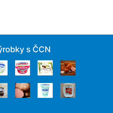
ýrobky s ČCN