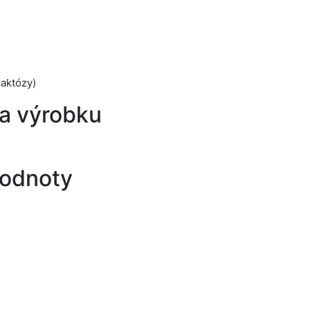
laktózy)
a výrobku
hodnoty