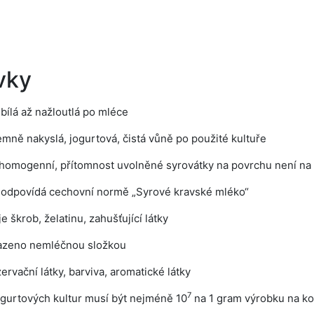
vky
bílá až nažloutlá po mléce
jemně nakyslá, jogurtová, čistá vůně po použité kultuře
homogenní, přítomnost uvolněné syrovátky na povrchu není na
 odpovídá cechovní normě „Syrové kravské mléko“
 škrob, želatinu, zahušťující látky
azeno nemléčnou složkou
rvační látky, barviva, aromatické látky
7
ogurtových kultur musí být nejméně 10
na 1 gram výrobku na ko