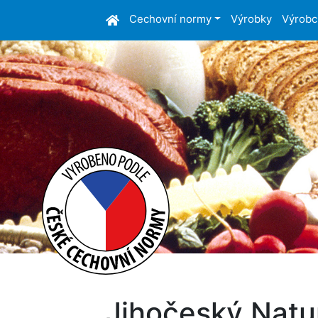
Cechovní normy
Výrobky
Výrobc
Jihočeský Natur