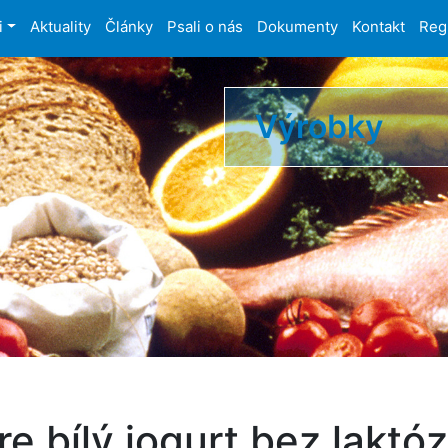
i
Aktuality
Články
Psali o nás
Dokumenty
Kontakt
Reg
Výrobky
e bílý jogurt bez laktó