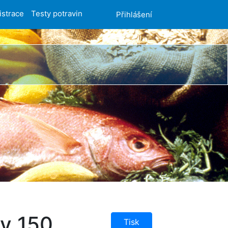
istrace
Testy potravin
Přihlášení
zy 150
Tisk