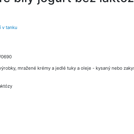
í v tanku
/0690
ýrobky, mražené krémy a jedlé tuky a oleje - kysaný nebo zakys
aktózy