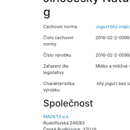
g
Cechovní norma
Jogurt bílý zrajíc
Číslo cechovní
2016-02-2-0099
normy
Číslo výrobku
2016-02-2-0099
Zařazení dle
Mléko a mléčné v
legislativy
Charakteristika
bílý jogurt bez l
výrobku
Společnost
MADETA a.s.
Rudolfovská 246/83
České Budějovice, 370 01