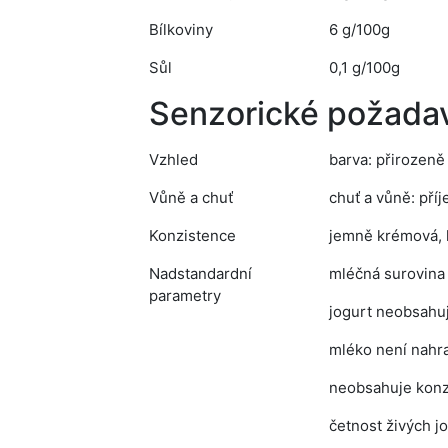
Bílkoviny
6 g/100g
Sůl
0,1 g/100g
Senzorické požada
Vzhled
barva: přirozeně 
Vůně a chuť
chuť a vůně: pří
Konzistence
jemně krémová, 
Nadstandardní
mléčná surovina
parametry
jogurt neobsahuje
mléko není nahr
neobsahuje konze
četnost živých j