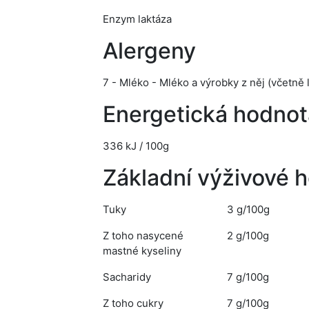
Enzym laktáza
Alergeny
7 - Mléko - Mléko a výrobky z něj (včetně 
Energetická hodnot
336 kJ / 100g
Základní výživové 
Tuky
3 g/100g
Z toho nasycené
2 g/100g
mastné kyseliny
Sacharidy
7 g/100g
Z toho cukry
7 g/100g