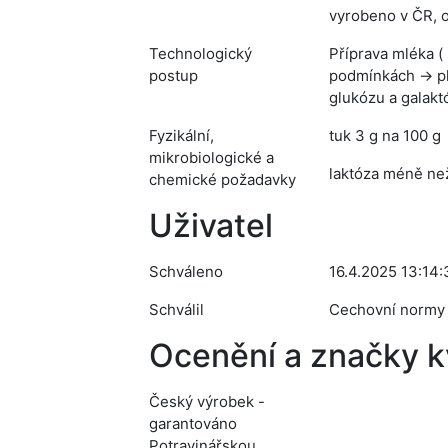
vyrobeno v ČR, o
Technologický
Příprava mléka (
postup
podmínkách → pl
glukózu a galakt
Fyzikální,
tuk 3 g na 100 g
mikrobiologické a
laktóza méně než
chemické požadavky
Uživatel
Schváleno
16.4.2025 13:14:
Schválil
Cechovní normy
Ocenění a značky kv
Český výrobek -
garantováno
Potravinářskou