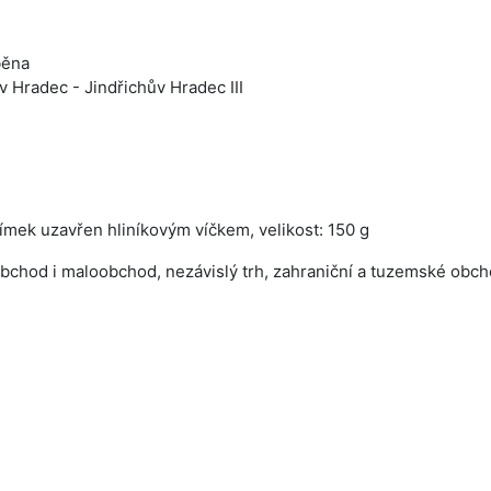
běna
 Hra­dec - Jindřichův Hradec III
límek uzavřen hliníkovým víčkem, velikost: 150 g
bchod i maloobchod, nezávislý trh, zahraniční a tuzemské obch