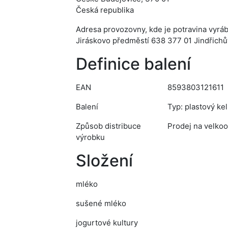
Česká republika
Adresa provozovny, kde je potravina vyrá
Jiráskovo předměstí 638 377 01 Jindřichův
Definice balení
EAN
8593803121611
Balení
Typ: plastový ke
Způsob distribuce
Prodej na velkoo
výrobku
Složení
mléko
sušené mléko
jogurtové kultury