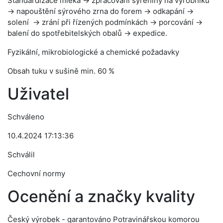
Standardizace mléka → zpracování sýřeniny na výrobníku
→ napouštění sýrového zrna do forem → odkapání →
solení → zrání při řízených podmínkách → porcování →
balení do spotřebitelských obalů → expedice.
Fyzikální, mikrobiologické a chemické požadavky
Obsah tuku v sušině min. 60 %
Uživatel
Schváleno
10.4.2024 17:13:36
Schválil
Cechovní normy
Ocenění a značky kvality
Český výrobek - garantováno Potravinářskou komorou