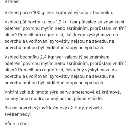
Vzhled
Vzhled porce 100 g:
tvar kruhové výseče z bochníku.
Vzhled půl bochníku cca 1,2 kg: tvar půlválce se známkami
ošetření povrchu mytím nebo škrábáním, prorůstání vnitřní
plísně Penicillium roqueforti, částečný výskyt mazu na
povrchu a uvolňování syrovátky nejsou na závadu, na
povrchu mohou být viditelné stopy po vpichách.
Vzhled bochníku 2,4 kg: tvar válcovitý se známkami
ošetření povrchu mytím nebo škrábáním, prorůstání vnitřní
plísně Penicillium roqueforti, částečný výskyt mazu na
povrchu a uvolňování syrovátky nejsou na závadu, na
povrchu mohou být viditelné stopy po vpichách.
Vnitřní vzhled: hmota sýra barvy smetanové až krémové,
zelený nebo modrozelený porost plísně v těstě.
Barva: povrch sýrově krémový až žlutý, nejvýše
světlehnědý.
Vůně a chuť