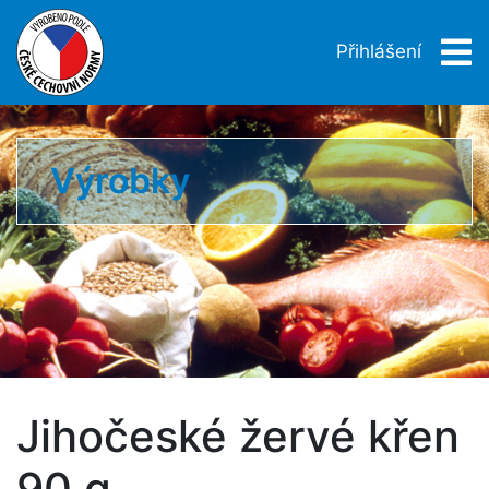
Přihlášení
Výrobky
Jihočeské žervé křen
90 g