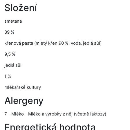
Složení
smetana
89 %
křenová pasta (mletý křen 90 %, voda, jedlá sůl)
9,5 %
jedlá sůl
1 %
mlékařské kultury
Alergeny
7 - Mléko - Mléko a výrobky z něj (včetně laktózy)
Energetická hodnota