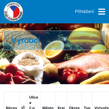
Přihlášení
Výrobci
Ulice
a
Název
IČ
č.p.
Město
Kraj
Okres
Typ
Vytvoře