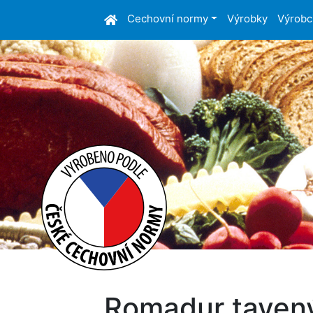
Cechovní normy
Výrobky
Výrobc
Romadur tavený