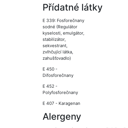
Přídatné látky
E 339: Fosforečnany
sodné (Regulátor
kyselosti, emulgátor,
stabilizátor,
sekvestrant,
zvlhčující látka,
zahušťovadlo)
E 450 -
Difosforečnany
E 452 -
Polyfosforečnany
E 407 - Karagenan
Alergeny