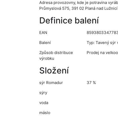
Adresa provozovny, kde je potravina vyrá
Průmyslová 575, 391 02 Planá nad Lužnicí
Definice balení
EAN
859380334778
Balení
Typ: Tavený sýr 
Způsob distribuce
Prodej na velkoo
výrobku
Složení
sýr Romadur
37 %
sýry
voda
máslo