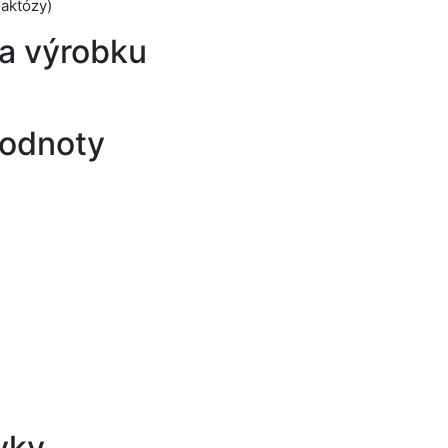
laktózy)
a výrobku
hodnoty
vky