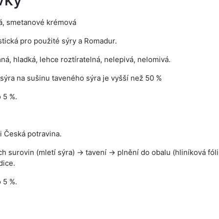
dá, smetanové krémová
stická pro použité sýry a Romadur.
á, hladká, lehce roztíratelná, nelepivá, nelomivá.
sýra na sušinu taveného sýra je vyšší než 50 %
 5 %.
i Česká potravina.
ch surovin (mletí sýra) → tavení → plnění do obalu (hliníková fó
dice.
 5 %.