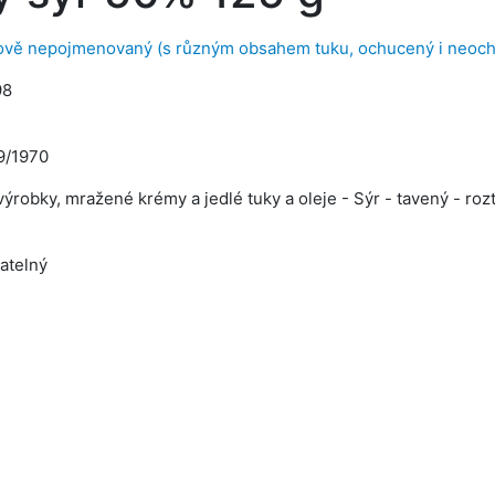
ově nepojmenovaný (s různým obsahem tuku, ochucený i neoc
98
9/1970
ýrobky, mražené krémy a jedlé tuky a oleje - Sýr - tavený - rozt
ratelný