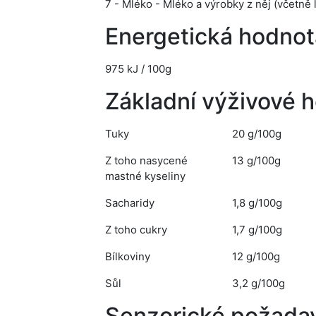
7 - Mléko - Mléko a výrobky z něj (včetně 
Energetická hodnot
975 kJ / 100g
Základní výživové 
Tuky
20 g/100g
Z toho nasycené
13 g/100g
mastné kyseliny
Sacharidy
1,8 g/100g
Z toho cukry
1,7 g/100g
Bílkoviny
12 g/100g
Sůl
3,2 g/100g
Senzorické požada