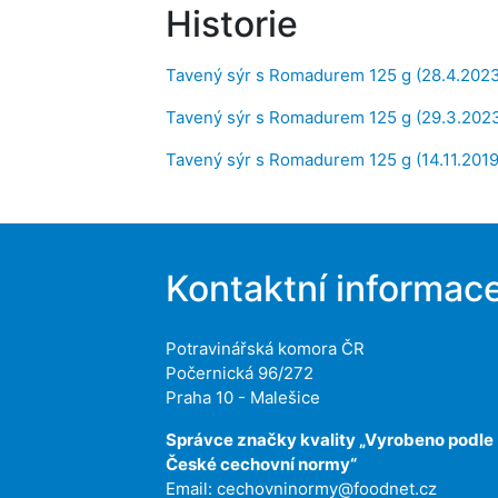
Historie
Tavený sýr s Romadurem 125 g (28.4.2023
Tavený sýr s Romadurem 125 g (29.3.2023
Tavený sýr s Romadurem 125 g (14.11.2019
Kontaktní informac
Potravinářská komora ČR
Počernická 96/272
Praha 10 - Malešice
Správce značky kvality „Vyrobeno podle
České cechovní normy“
Email:
cechovninormy@foodnet.cz