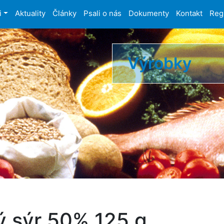
i
Aktuality
Články
Psali o nás
Dokumenty
Kontakt
Reg
Výrobky
 sýr 50% 125 g