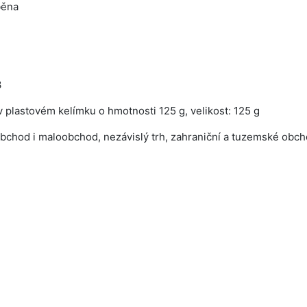
běna
3
v plastovém kelímku o hmotnosti 125 g, velikost: 125 g
bchod i maloobchod, nezávislý trh, zahraniční a tuzemské obch