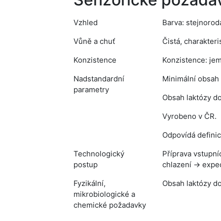
Vzhled
Barva: stejnoro
Vůně a chuť
Čistá, charakteri
Konzistence
Konzistence: jemn
Nadstandardní
Minimální obsah 
parametry
Obsah laktózy do
Vyrobeno v ČR.
Odpovídá definic
Technologický
Příprava vstupní
postup
chlazení → expe
Fyzikální,
Obsah laktózy do
mikrobiologické a
chemické požadavky