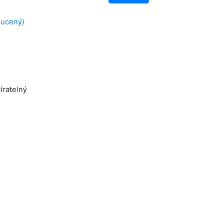
hucený)
íratelný