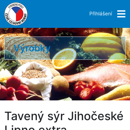
Přihlášení
Výrobky
Tavený sýr Jihočeské
Lipno extra