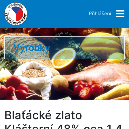
Přihlášení
Výrobky
Blaťácké zlato
Klášterní 48% cca 1,4