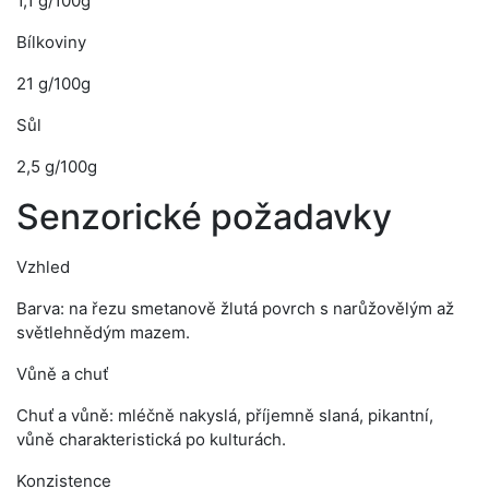
1,1 g/100g
Bílkoviny
21 g/100g
Sůl
2,5 g/100g
Senzorické požadavky
Vzhled
Barva: na řezu smetanově žlutá povrch s narůžovělým až
světlehnědým mazem.
Vůně a chuť
Chuť a vůně: mléčně nakyslá, příjemně slaná, pikantní,
vůně charakteristická po kulturách.
Konzistence