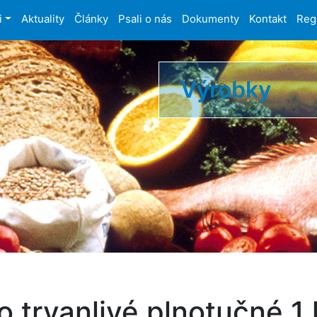
i
Aktuality
Články
Psali o nás
Dokumenty
Kontakt
Reg
Výrobky
 trvanlivé plnotučné 1 l