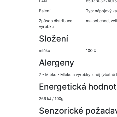
EAN
8593803224015
Balení
Typ: nápojový kar
Způsob distribuce
maloobchod, ve
výrobku
Složení
mléko
100 %
Alergeny
7 - Mléko - Mléko a výrobky z něj (včetně 
Energetická hodnot
266 kJ / 100g
Senzorické požada