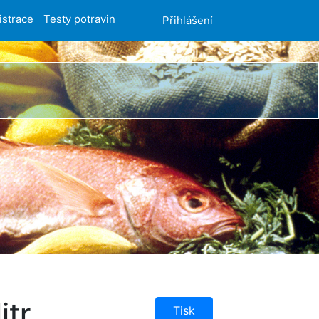
istrace
Testy potravin
Přihlášení
itr
Tisk