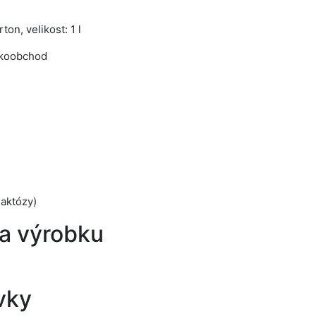
ton, velikost: 1 l
lkoobchod
laktózy)
a výrobku
vky