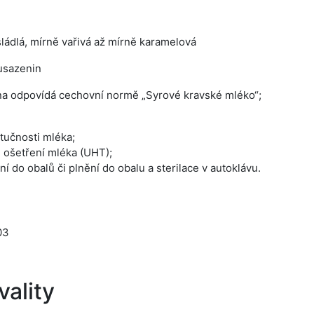
sládlá, mírně vařivá až mírně karamelová
usazenin
na odpovídá cechovní normě „Syrové kravské mléko“;
tučnosti mléka;
 ošetření mléka (UHT);
í do obalů či plnění do obalu a sterilace v autoklávu.
03
ality