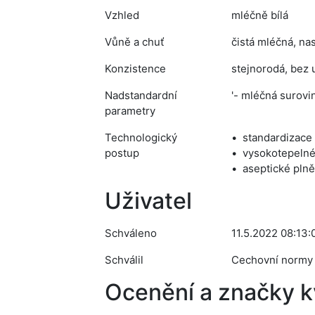
Vzhled
mléčně bílá
Vůně a chuť
čistá mléčná, na
Konzistence
stejnorodá, bez 
Nadstandardní
'- mléčná surovi
parametry
Technologický
standardizace 
postup
vysokotepelné
aseptické plněn
Uživatel
Schváleno
11.5.2022 08:13:
Schválil
Cechovní normy
Ocenění a značky kv