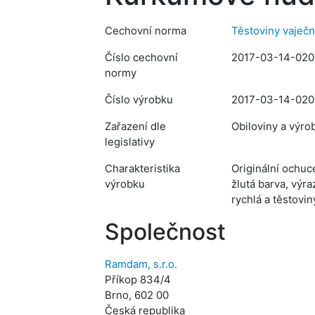
Cechovní norma
Těstoviny vaječ
Číslo cechovní
2017-03-14-02
normy
Číslo výrobku
2017-03-14-020
Zařazení dle
Obiloviny a výro
legislativy
Charakteristika
Originální ochuc
výrobku
žlutá barva, výr
rychlá a těstovin
Společnost
Ramdam, s.r.o.
Příkop 834/4
Brno, 602 00
Česká republika