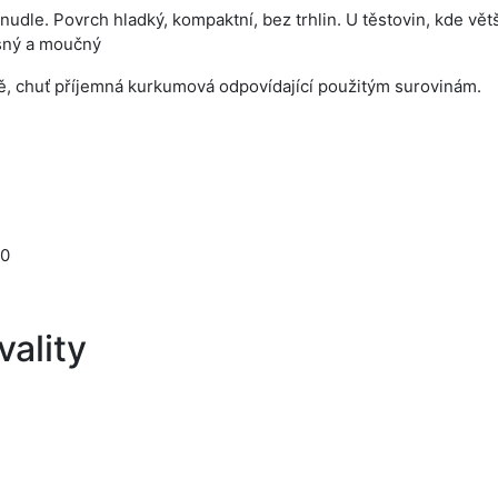
 nudle. Povrch hladký, kompaktní, bez trhlin. U těstovin, kde v
sný a moučný
, chuť příjemná kurkumová
odpovídající použitým surovinám.
00
ality