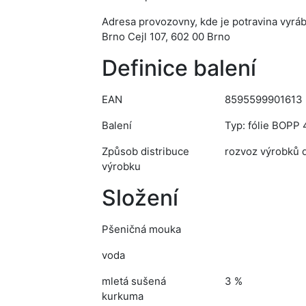
Adresa provozovny, kde je potravina vyrá
Brno Cejl 107, 602 00 Brno
Definice balení
EAN
8595599901613
Balení
Typ: fólie BOPP 4
Způsob distribuce
rozvoz výrobků 
výrobku
Složení
Pšeničná mouka
voda
mletá sušená
3 %
kurkuma