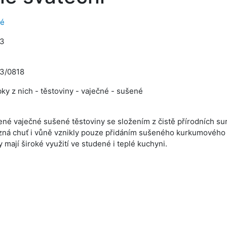
né
03
3/0818
bky z nich - těstoviny - vaječné - sušené
ené vaječné sušené těstoviny se složením z čistě přírodních sur
azná chuť i vůně vznikly pouze přidáním sušeného kurkumového p
y mají široké využití ve studené i teplé kuchyni.