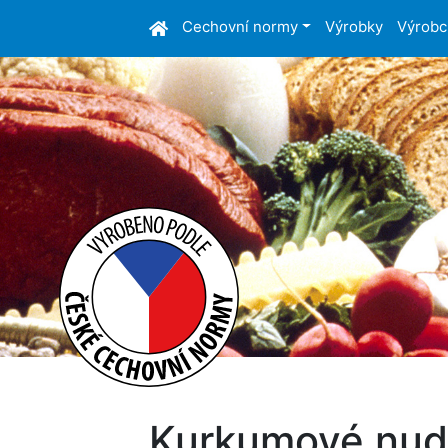
Cechovní normy
Výrobky
Výrobc
Kurkumové nudl