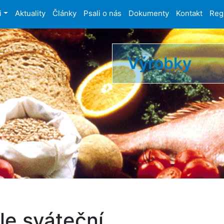
i
Aktuality
Články
Psali o nás
Dokumenty
Kontakt
Reg
Výrobky
e sváteční