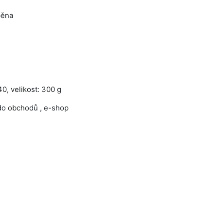
běna
0, velikost: 300 g
do obchodů , e-shop