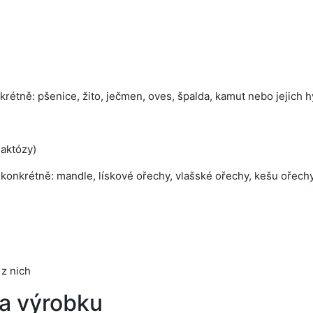
nkrétně: pšenice, žito, ječmen, oves, špalda, kamut nebo jejich 
laktózy)
konkrétně: mandle, lískové ořechy, vlašské ořechy, kešu ořechy
z nich
a výrobku