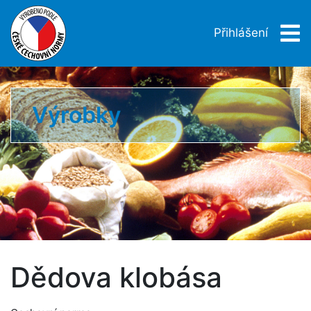
Přihlášení
Výrobky
Dědova klobása