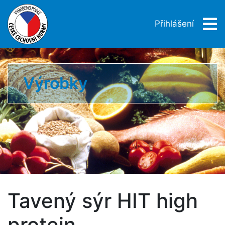
Přihlášení
Výrobky
Tavený sýr HIT high
protein