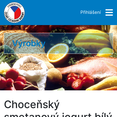
Přihlášení
Výrobky
Choceňský
smetanový jogurt bílý