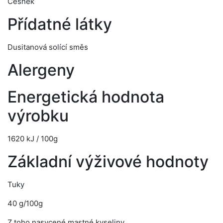
Česnek
Přídatné látky
Dusitanová solící směs
Alergeny
Energetická hodnota
výrobku
1620 kJ / 100g
Základní výživové hodnoty
Tuky
40 g/100g
Z toho nasycené mastné kyseliny