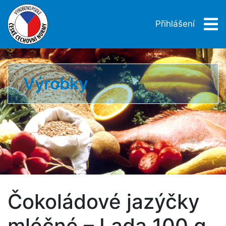
Přihlášení
Výrobky
Čokoládové jazýčky
mléčné – Lada 100 g