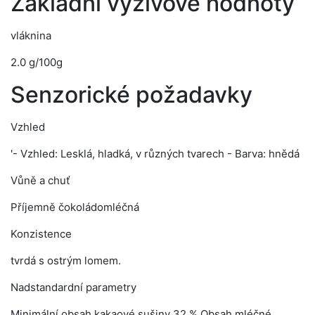
Základní výživové hodnoty
vláknina
2.0 g/100g
Senzorické požadavky
Vzhled
'- Vzhled: Lesklá, hladká, v různých tvarech - Barva: hnědá
Vůně a chuť
Příjemně čokoládomléčná
Konzistence
tvrdá s ostrým lomem.
Nadstandardní parametry
Minimální obsah kakaové sušiny 32 % Obsah mléčné