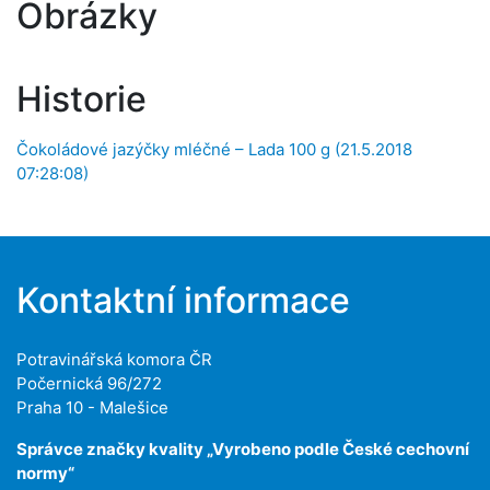
Obrázky
Historie
Čokoládové jazýčky mléčné – Lada 100 g (21.5.2018
07:28:08)
Kontaktní informace
Potravinářská komora ČR
Počernická 96/272
Praha 10 - Malešice
Správce značky kvality „Vyrobeno podle České cechovní
normy“