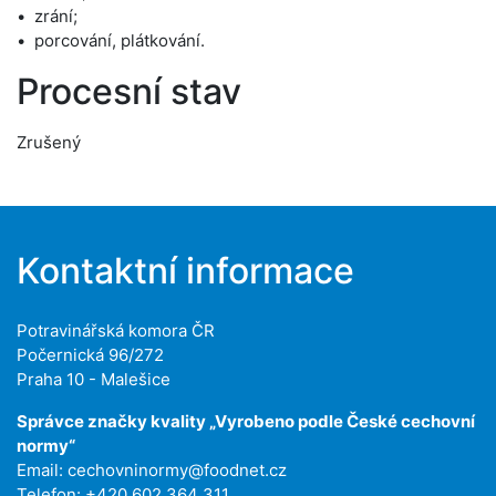
zrání;
porcování, plátkování.
Procesní stav
Zrušený
Kontaktní informace
Potravinářská komora ČR
Počernická 96/272
Praha 10 - Malešice
Správce značky kvality „Vyrobeno podle České cechovní
normy“
Email:
cechovninormy@foodnet.cz
Telefon: +420 602 364 311