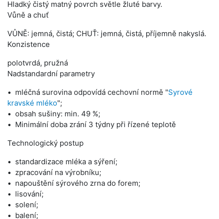
Hladký čistý matný povrch světle žluté barvy.
Vůně a chuť
VŮNĚ: jemná, čistá; CHUŤ: jemná, čistá, příjemně nakyslá.
Konzistence
polotvrdá, pružná
Nadstandardní parametry
mléčná surovina odpovídá cechovní normě "
Syrové
kravské mléko
";
obsah sušiny: min. 49 %;
Minimální doba zrání 3 týdny při řízené teplotě
Technologický postup
standardizace mléka a sýření;
zpracování na výrobníku;
napouštění sýrového zrna do forem;
lisování;
solení;
balení;