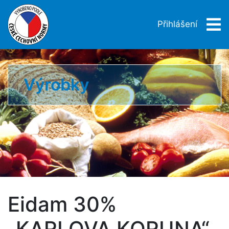
Přihlášení
Výrobky
Eidam 30%
„KARLOVA KORUNA“