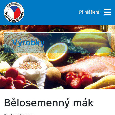
Přihlášení
Výrobky
Bělosemenný mák