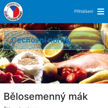
Přihlášení
Cechovní normy
Bělosemenný mák