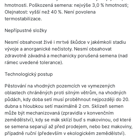
hmotnosti. Poškozená semena: nejvýše 3,0 % hmotnosti;
Olejnatost: vyšší než 40 %. Není povolena
termostabilizace.
Nepřípustné složky
Nesmí obsahovat živé i mrtvé škůdce v jakémkoli stadiu
vývoje a anorganické nečistoty. Nesmí obsahovat
zdravotně závadná a mechanicky porušená semena (nad
rámec uvedené tolerance).
Technologický postup
Pěstování na vhodných pozemcích ve vymezených
oblastech chráněných proti silným větrům, na vhodných
půdách, kdy doba setí musí proběhnout nejpozději do 20.
dubna s hloubkou setí maximálně 2 cm. Sklizeň semen
může být mechanizovaná (zpravidla v konvenčním
zemědělství), kdy se mák sklízí buď s makovinou, od které
se semena separují až před prodejem, nebo bez makoviny,
případně ruční (především v ekologickém zemědělství).