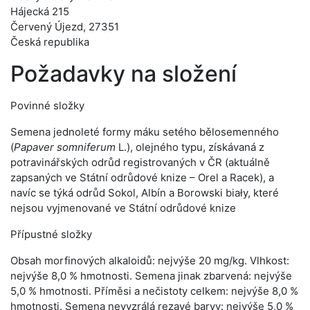
Hájecká 215
Červený Újezd, 27351
Česká republika
Požadavky na složení
Povinné složky
Semena jednoleté formy máku setého bělosemenného
(
Papaver somniferum
L.), olejného typu, získávaná z
potravinářských odrůd registrovaných v ČR (aktuálně
zapsaných ve Státní odrůdové knize – Orel a Racek), a
navíc se týká odrůd Sokol, Albín a Borowski biały, které
nejsou vyjmenované ve Státní odrůdové knize
Přípustné složky
Obsah morfinových alkaloidů: nejvýše 20 mg/kg. Vlhkost:
nejvýše 8,0 % hmotnosti. Semena jinak zbarvená: nejvýše
5,0 % hmotnosti. Příměsi a nečistoty celkem: nejvýše 8,0 %
hmotnosti. Semena nevyzrálá rezavé barvy: nejvýše 5,0 %