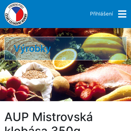
Přihlášení
Výrobky
AUP Mistrovská
klobása 350g