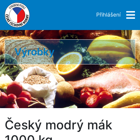
Přihlášení
Výrobky
Český modrý mák
1000 kg