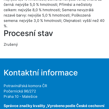
černá: nejvýše 5,0 % hmotnosti; Příměsi a nečistoty
celkem: nejvýše 8,0 % hmotnosti; Semena nevyzrálá
rezavé barvy: nejvýše 5,0 % hmotnosti; Poškozená
semena: nejvýše 3,0 % hmotnosti; Olejnatost: vyšší než 40
%.
Procesní stav
Zrušený
Kontaktní informace
Potravinářská komora ČR
Počernická 96/272
Praha 10 - Malešice
Správce značky kvality „Vyrobeno podle České cechovní