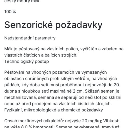
český modrý mák
100 %
Senzorické požadavky
Nadstandardní parametry
Mák je pěstovaný na vlastních polích, vyčištěn a zabalen na
vlastních čistících a balících strojích.
Technologický postup
Pěstování na vhodných pozemcích ve vymezených
oblastech chráněných proti silným větrům, na vhodných
půdách, kdy doba setí musí proběhnout nejpozději do 20.
dubna s hloubkou setí maximálně 2 cm. Sklizeň semen je
mechanizovaná, semena se separují od nečistot po sklizni
nebo až před prodejem na vlastních čistících strojích.
Fyzikální, mikrobiologické a chemické požadavky
Obsah morfinových alkaloidů: nejvýše 20 mg/kg; Vlhkost:
nejvýše 8,0 % hmotnosti; Semena nevybarvená, tmavá až