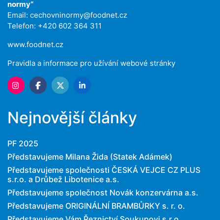
normy“
Email:
cechovninormy@foodnet.cz
Telefon: +420 602 364 311
www.foodnet.cz
Pravidla a informace pro užívání webové stránky
Nejnovější články
PF 2025
Představujeme Milana Žida (Statek Adámek)
Představujeme společnosti ČESKÁ VEJCE CZ PLUS
s.r.o. a Drůbež Libotenice a.s.
Představujeme společnost Novák konzervárna a.s.
Představujeme ORIGINÁLNÍ BRAMBŮRKY s. r. o.
Představujeme Vám Řeznictví Soukupovi s.r.o.