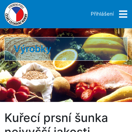
Přihlášení
Výrobky
Kuřecí prsní šunka
nejvyšší jakosti