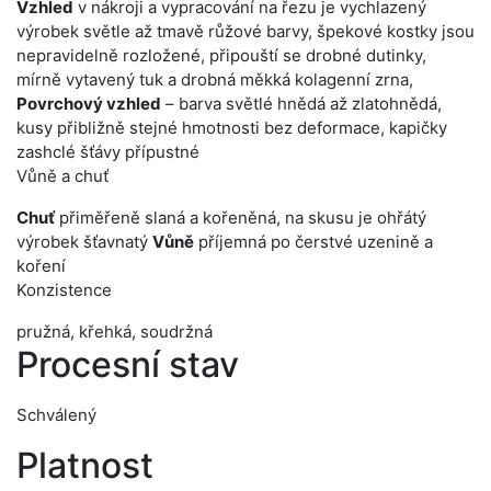
Vzhled
v nákroji a vypracování na řezu je vychlazený
výrobek světle až tmavě růžové barvy, špekové kostky jsou
nepravidelně rozložené, připouští se drobné dutinky,
mírně vytavený tuk a drobná měkká kolagenní zrna,
Povrchový vzhled
– barva světlé hnědá až zlatohnědá,
kusy přibližně stejné hmotnosti bez deformace, kapičky
zashclé šťávy přípustné
Vůně a chuť
Chuť
přiměřeně slaná a kořeněná, na skusu je ohřátý
výrobek šťavnatý
Vůně
příjemná po čerstvé uzenině a
koření
Konzistence
pružná, křehká, soudržná
Procesní stav
Schválený
Platnost