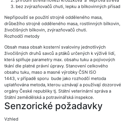
přírodní střeva hovězí kroužková a vepřová střeva
bez zvýrazňovačů chuti, lepku a bílkovinných přísad
Nepřipouští se použití strojně odděleného masa,
drůbežího strojně odděleného masa, rostlinných bílkovin,
živočišných bílkovin, zvýrazňovačů chuti.
Rozhodčí metody
Obsah masa obsah kosterní svaloviny jednotlivých
živočišných druhů savců a ptáků určených k výživě lidí,
která splňuje parametry max. obsahu tuku a pojivových
tkání dle platné právní úpravy. Stanovení celkového
obsahu tuku, maso a masné výrobky ČSN ISO
1443, v případě sporu bude jako rozhodčí metoda
uplatňována metoda, kterou uznávají a používají dozorové
orgány České republiky tj. Státní veterinární správa a
Státní zemědělská a potravinářská inspekce.
Senzorické požadavky
Vzhled