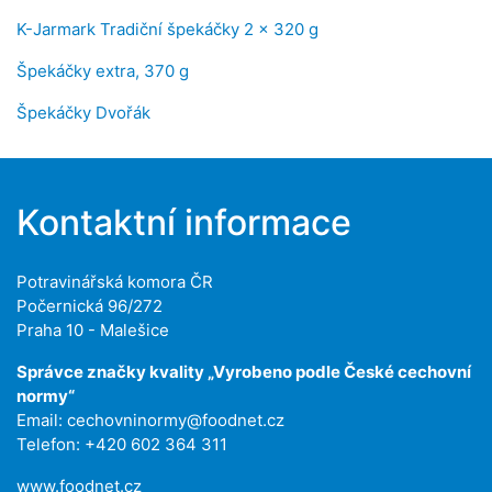
K-Jarmark Tradiční špekáčky 2 x 320 g
Špekáčky extra, 370 g
Špekáčky Dvořák
Kontaktní informace
Potravinářská komora ČR
Počernická 96/272
Praha 10 - Malešice
Správce značky kvality „Vyrobeno podle České cechovní
normy“
Email:
cechovninormy@foodnet.cz
Telefon: +420 602 364 311
www.foodnet.cz