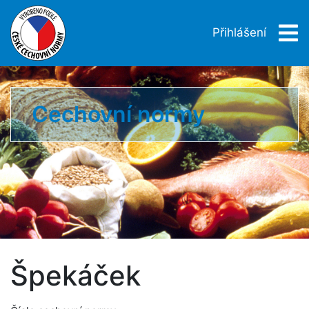
Přihlášení
Cechovní normy
Špekáček