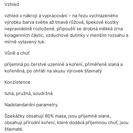
Vzhled
vzhled v nákroji a vypracování – na řezu vychlazeného
výrobku barva světle až tmavě růžová, špekové kostky
nepravidelně rozložené, připouští se drobná měkká zrna
kolagenních částic, vzduchové dutinky v menším rozsahu a
mírně vytavený tuk.
Vůně a chuť
příjemná po čerstvé uzenině a koření, přiměřeně slaná a
kořeněná, po ohřátí na skusu výrovek šťavnatý
Konzistence
tuhá, pružná, soudržná
Nadstandardní parametry
Špekáčky obsahují 80% masa, jsou příjemně slané,
obsahují přírodní koření, které dodává příjemnou chuť, jsou
šťavnaté.