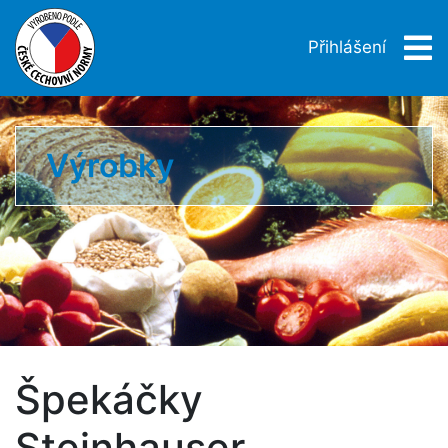
Přihlášení
Výrobky
Špekáčky
Steinhauser