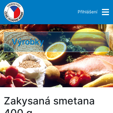
Přihlášení
Výrobky
Zakysaná smetana
400 g