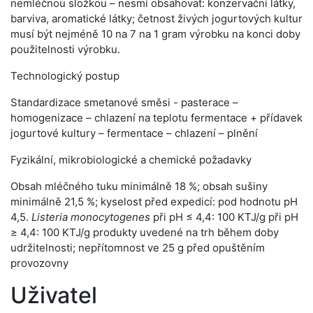
nemléčnou složkou – nesmí obsahovat: konzervační látky,
barviva, aromatické látky; četnost živých jogurtových kultur
musí být nejméně 10 na 7 na 1 gram výrobku na konci doby
použitelnosti výrobku.
Technologický postup
Standardizace smetanové směsi - pasterace –
homogenizace – chlazení na teplotu fermentace + přídavek
jogurtové kultury – fermentace – chlazení – plnění
Fyzikální, mikrobiologické a chemické požadavky
Obsah mléčného tuku minimálně 18 %; obsah sušiny
minimálně 21,5 %; kyselost před expedicí: pod hodnotu pH
4,5.
Listeria monocytogenes
při pH ≤ 4,4: 100 KTJ/g při pH
≥ 4,4: 100 KTJ/g produkty uvedené na trh během doby
udržitelnosti; nepřítomnost ve 25 g před opuštěním
provozovny
Uživatel