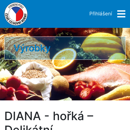
Přihlášení
Výrobky
DIANA - hořká –
Delikátní