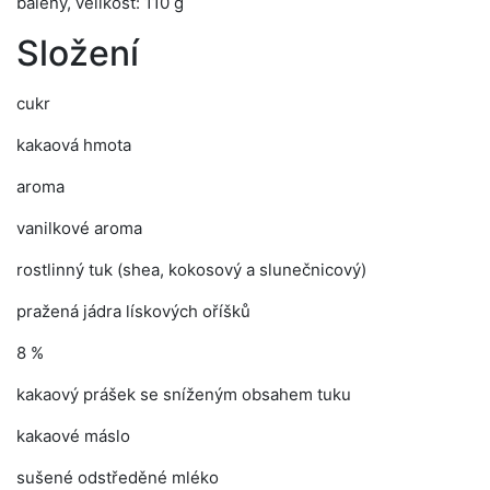
baleny, velikost: 110 g
Složení
cukr
kakaová hmota
aroma
vanilkové aroma
rostlinný tuk (shea, kokosový a slunečnicový)
pražená jádra lískových oříšků
8 %
kakaový prášek se sníženým obsahem tuku
kakaové máslo
sušené odstředěné mléko