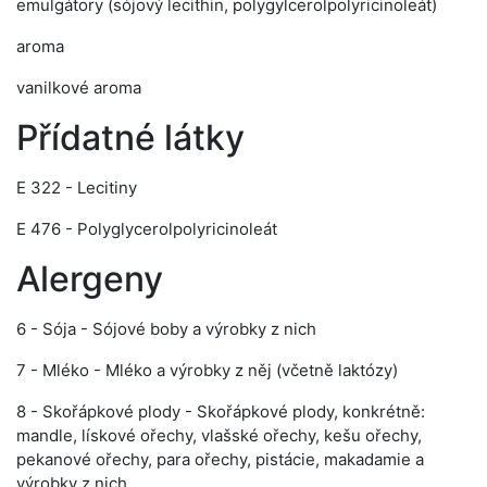
emulgátory (sójový lecithin, polygylcerolpolyricinoleát)
aroma
vanilkové aroma
Přídatné látky
E 322 - Lecitiny
E 476 - Polyglycerolpolyricinoleát
Alergeny
6 - Sója - Sójové boby a výrobky z nich
7 - Mléko - Mléko a výrobky z něj (včetně laktózy)
8 - Skořápkové plody - Skořápkové plody, konkrétně:
mandle, lískové ořechy, vlašské ořechy, kešu ořechy,
pekanové ořechy, para ořechy, pistácie, makadamie a
výrobky z nich