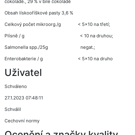
čokoládě., 29 % v bílé čokoládě
Obsah lískooříškové pasty 3,6 %
Celkový počet mikroorg./g < 5x10 na třetí;
Plísně / g < 10 na druhou;
Salmonella spp./25g negat.;
Enterobakterie / g < 5x10 na druho
Uživatel
Schváleno
27.1.2023 07:48:11
Schválil
Cechovní normy
Ocenění a značky kvality