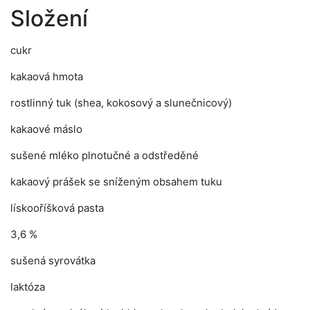
Složení
cukr
kakaová hmota
rostlinný tuk (shea, kokosový a slunečnicový)
kakaové máslo
sušené mléko plnotučné a odstředěné
kakaový prášek se sníženým obsahem tuku
lískooříšková pasta
3,6 %
sušená syrovátka
laktóza