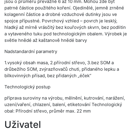
jsou o průměru převážně 6 až 10 mm. Mohou zde být
patrné částice použitého koření. Ojedinělé, jemně zrněné
kolagenní částice a drobné vzduchové dutinky jsou ve
spojce přípustné. Povrchový vzhled – povrch je lesklý,
hladký až mírně vrásčitý bez kouřových skvrn, bez podlitin
a vytaveného tuku pod technologickým obalem. Výrobek je
světle hnědé až kaštanově hnědé barvy
Nadstandardní parametry
1.vysoký obsah masa, 2.přírodní střevo, 3.bez SOM a
drůbežího SOM, zvýrazňovačů chuti, přidaného lepku a
bílkovinných přísad, bez přidaných „éček“
Technologický postup
příprava suroviny na výrobu, mělnění, kutrování, narážení,
uzení/vaření, chlazení, balení, etiketování Technologický
obal: Přírodní střevo, průměr max. 22 mm
Uživatel