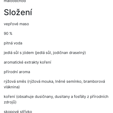
maloobchod
Složení
vepřové maso
90 %
pitná voda
jedlá sůl s jódem (jedlá sůl, jodičnan draselný)
aromatické extrakty koření
přírodní aroma
rýžová směs (rýžová mouka, lněné semínko, bramborová
vláknina)
koření (obsahuje dusičnany, dusitany a fosfáty z přírodních
zdrojů)
skopové střívko