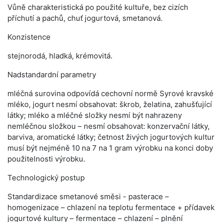
Vůně charakteristická po použité kultuře, bez cizích
příchutí a pachů, chuť jogurtová, smetanová.
Konzistence
stejnorodá, hladká, krémovitá.
Nadstandardní parametry
mléčná surovina odpovídá cechovní normě Syrové kravské
mléko, jogurt nesmí obsahovat: škrob, želatina, zahušťující
látky; mléko a mléčné složky nesmí být nahrazeny
nemléčnou složkou – nesmí obsahovat: konzervační látky,
barviva, aromatické látky; četnost živých jogurtových kultur
musí být nejméně 10 na 7 na 1 gram výrobku na konci doby
použitelnosti výrobku.
Technologický postup
Standardizace smetanové směsi - pasterace –
homogenizace – chlazení na teplotu fermentace + přídavek
jogurtové kultury – fermentace – chlazení – plnění