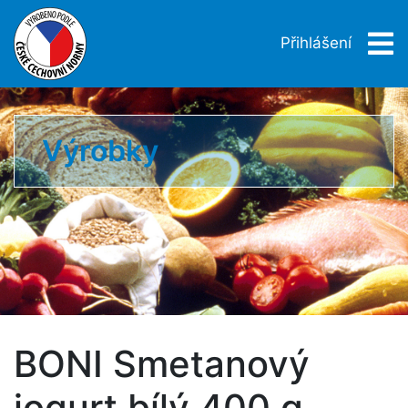
Přihlášení
Výrobky
BONI Smetanový
jogurt bílý 400 g