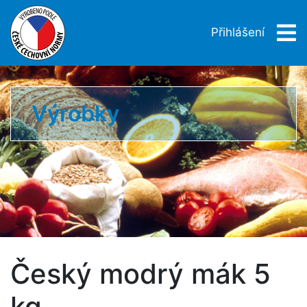
Přihlášení
Výrobky
Český modrý mák 5
kg