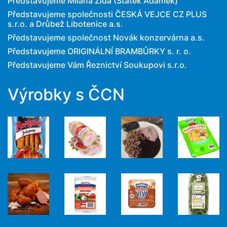
Představujeme Milana Žida (Statek Adámek)
Představujeme společnosti ČESKÁ VEJCE CZ PLUS
s.r.o. a Drůbež Libotenice a.s.
Představujeme společnost Novák konzervárna a.s.
Představujeme ORIGINÁLNÍ BRAMBŮRKY s. r. o.
Představujeme Vám Řeznictví Soukupovi s.r.o.
Výrobky s ČCN