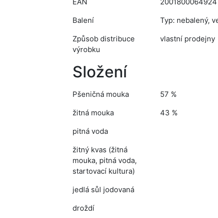
EAN
2001800064924
Balení
Typ: nebalený, ve
Způsob distribuce
vlastní prodejny
výrobku
Složení
Pšeničná mouka
57 %
žitná mouka
43 %
pitná voda
žitný kvas (žitná
mouka, pitná voda,
startovací kultura)
jedlá sůl jodovaná
droždí