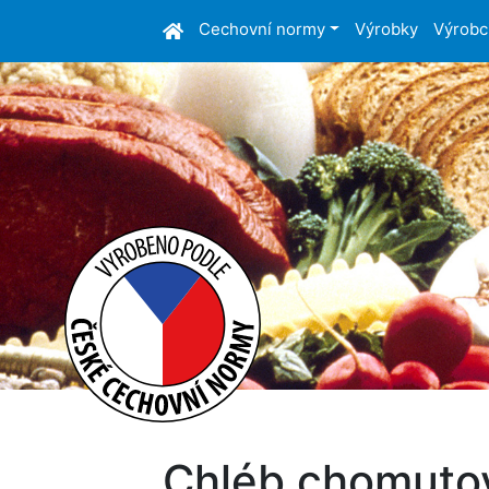
Cechovní normy
Výrobky
Výrobc
Chléb chomuto