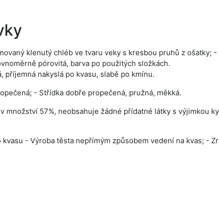
vky
rmovaný klenutý chléb ve tvaru veky s kresbou pruhů z ošatky; 
 rovnoměrně pórovitá, barva po použitých složkách.
, příjemná nakyslá po kvasu, slabě po kmínu.
ropečená; - Střídka dobře propečená, pružná, měkká.
 množství 57%, neobsahuje žádné přídatné látky s výjimkou ky
o kvasu - Výroba těsta nepřímým způsobem vedení na kvas; - Zrání