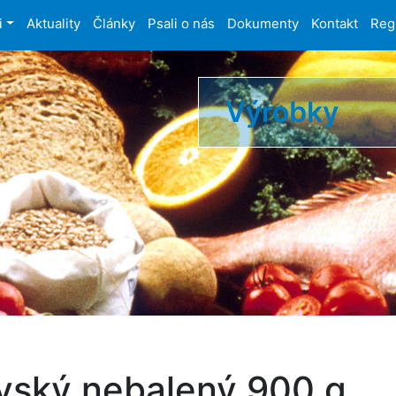
i
Aktuality
Články
Psali o nás
Dokumenty
Kontakt
Reg
Výrobky
vský nebalený 900 g