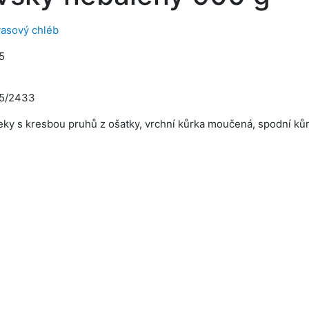
vasový chléb
5
5/2433
eky s kresbou pruhů z ošatky, vrchní kůrka moučená, spodní kůr