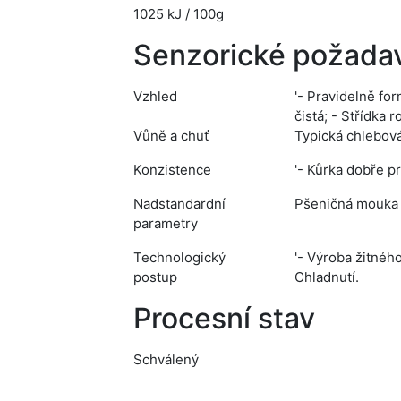
1025 kJ / 100g
Senzorické požada
Vzhled
'- Pravidelně fo
čistá; - Střídka
Vůně a chuť
Typická chlebová
Konzistence
'- Kůrka dobře p
Nadstandardní
Pšeničná mouka v
parametry
Technologický
'- Výroba žitnéh
postup
Chladnutí.
Procesní stav
Schválený