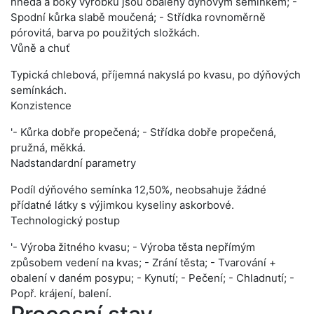
hnědá a boky výrobku jsou obalený dýňovým semínkem; -
Spodní kůrka slabě moučená; - Střídka rovnoměrně
pórovitá, barva po použitých složkách.
Vůně a chuť
Typická chlebová, příjemná nakyslá po kvasu, po dýňových
semínkách.
Konzistence
'- Kůrka dobře propečená; - Střídka dobře propečená,
pružná, měkká.
Nadstandardní parametry
Podíl dýňového semínka 12,50%, neobsahuje žádné
přídatné látky s výjimkou kyseliny askorbové.
Technologický postup
'- Výroba žitného kvasu; - Výroba těsta nepřímým
způsobem vedení na kvas; - Zrání těsta; - Tvarování +
obalení v daném posypu; - Kynutí; - Pečení; - Chladnutí; -
Popř. krájení, balení.