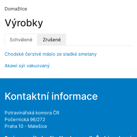
Domažlice
Výrobky
Schválené
Zrušené
Chodské čerstvé máslo ze sladké smetany
Akawi sýr vakuovaný
Kontaktní informace
Potravinářská komora ČR
Počernická 96/272
Praha 10 - Malešice