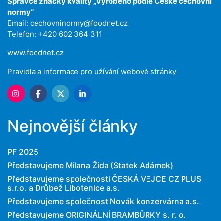
Správce značky kvality „Vyrobeno podle České cechovní
normy“
Email:
cechovninormy@foodnet.cz
Telefon: +420 602 364 311
www.foodnet.cz
Pravidla a informace pro užívání webové stránky
Nejnovější články
PF 2025
Představujeme Milana Žida (Statek Adámek)
Představujeme společnosti ČESKÁ VEJCE CZ PLUS
s.r.o. a Drůbež Libotenice a.s.
Představujeme společnost Novák konzervárna a.s.
Představujeme ORIGINÁLNÍ BRAMBŮRKY s. r. o.