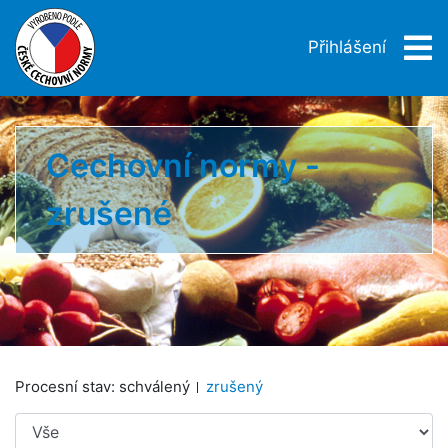
Přihlášení
Cechovní normy -
zrušené
Procesní stav:
schválený
zrušený