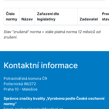
Číslo
Zařazení dle
Pro
normy
Název
legislativy
Zadavatel
sta
Stav "zrušená" norma = stále platná norma 12 měsíců od
zrušení.
Kontaktní informace
Potravinářská komora ČR
Počernická 96/272
Praha 10 - Malešice
Správce značky kvality „Vyrobeno podle České cechovní
normy“