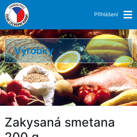
Přihlášení
Výrobky
Zakysaná smetana
200 g