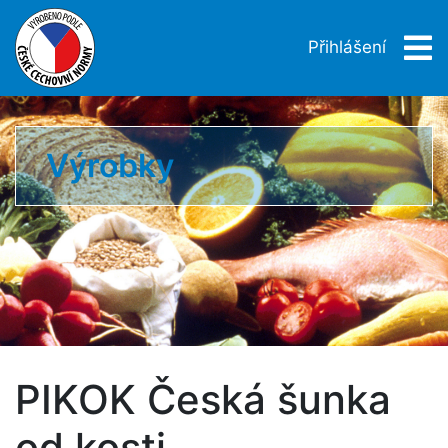
Přihlášení
Výrobky
PIKOK Česká šunka
od kosti