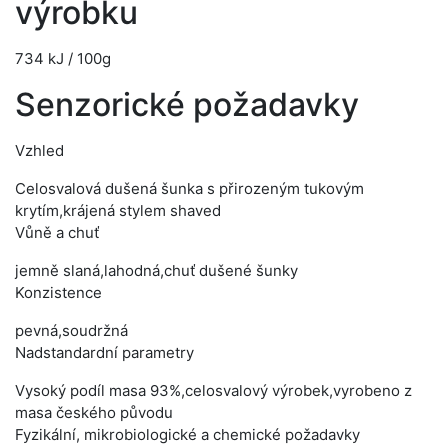
výrobku
734 kJ / 100g
Senzorické požadavky
Vzhled
Celosvalová dušená šunka s přirozeným tukovým
krytím,krájená stylem shaved
Vůně a chuť
jemně slaná,lahodná,chuť dušené šunky
Konzistence
pevná,soudržná
Nadstandardní parametry
Vysoký podíl masa 93%,celosvalový výrobek,vyrobeno z
masa českého původu
Fyzikální, mikrobiologické a chemické požadavky