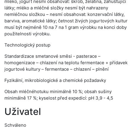
mléko, jogurt nesmí obsahovat: škrob, želatina, zahušťující
látky; mléko a mléčné složky nesmí být nahrazeny
nemléčnou složkou – nesmí obsahovat: konzervační látky,
barviva, aromatické látky; četnost živých jogurtových kultur
musí být nejméně 10 na 7 na 1 gram výrobku na konci doby
použitelnosti výrobku.
Technologický postup
Standardizace smetanové směsi - pasterace –
homogenizace – chlazení na teplotu fermentace + přídavek
jogurtové kultury – fermentace – chlazení – plnění
Fyzikální, mikrobiologické a chemické požadavky
Obsah mléčnéhotuku minimálně 10 %; obsah sušiny
minimálně 17 %; kyselost před expedicí: pH 3,9 - 4,5
Uživatel
Schváleno