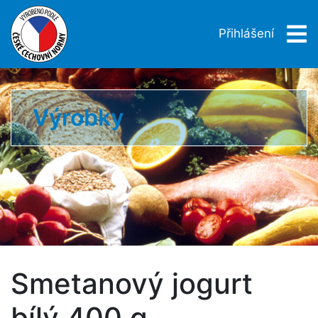
Přihlášení
Výrobky
Smetanový jogurt
bílý 400 g