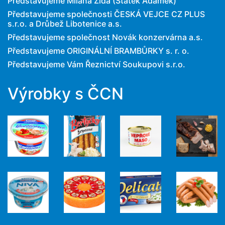
Představujeme Milana Žida (Statek Adámek)
Představujeme společnosti ČESKÁ VEJCE CZ PLUS
s.r.o. a Drůbež Libotenice a.s.
Představujeme společnost Novák konzervárna a.s.
Představujeme ORIGINÁLNÍ BRAMBŮRKY s. r. o.
Představujeme Vám Řeznictví Soukupovi s.r.o.
Výrobky s ČCN